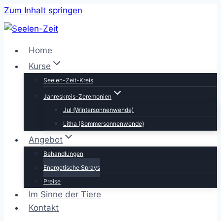
Zum Inhalt springen
Home
Kurse
Seelen-Zeit-Kreis
Jahreskreis-Zeremonien
Jul (Wintersonnenwende)
Litha (Sommersonnenwende)
Angebot
Behandlungen
Energetische Sprays
Preise
Im Sinne der Tiere
Kontakt